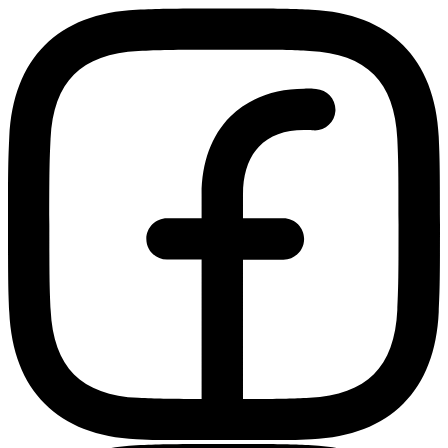
Ir
al
contenido