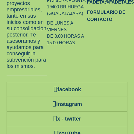
PRIMERA PLANTA
FADETA@FADETA.E
proyectos
19400 BRIHUEGA
empresariales,
FORMULARIO DE
(GUADALAJARA)
tanto en sus
CONTACTO
inicios como en
DE LUNES A
su consolidación
VIERNES
posterior. Te
DE 8.00 HORAS A
asesoramos y
15.00 HORAS
ayudamos para
conseguir la
subvención para
los mismos.
facebook
instagram
x - twitter
YouTube