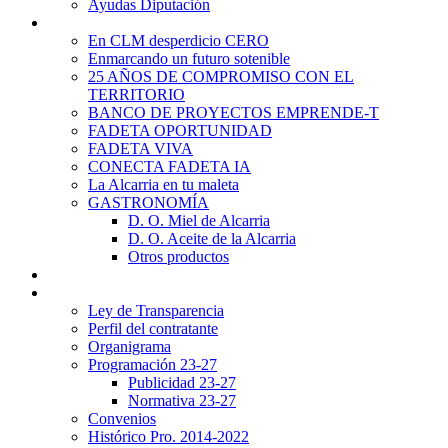
Ayudas Diputación
Promoción Territorial
En CLM desperdicio CERO
Enmarcando un futuro sotenible
25 AÑOS DE COMPROMISO CON EL
TERRITORIO
BANCO DE PROYECTOS EMPRENDE-T
FADETA OPORTUNIDAD
FADETA VIVA
CONECTA FADETA IA
La Alcarria en tu maleta
GASTRONOMÍA
D. O. Miel de Alcarria
D. O. Aceite de la Alcarria
Otros productos
Noticias
Transparencia
Ley de Transparencia
Perfil del contratante
Organigrama
Programación 23-27
Publicidad 23-27
Normativa 23-27
Convenios
Histórico Pro. 2014-2022