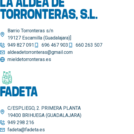
LA ALDEA DE
TORRONTERAS, S.L.
Barrio Torronteras s/n
19127 Escamilla (Guadalajara)]
949 827 091
696 467 903
660 263 507
aldeadetorronteras@gmail.com
mieldetorronteras.es
FADETA
C/ESPLIEGO, 2. PRIMERA PLANTA
19400 BRIHUEGA (GUADALAJARA)
949 298 216
fadeta@fadeta.es