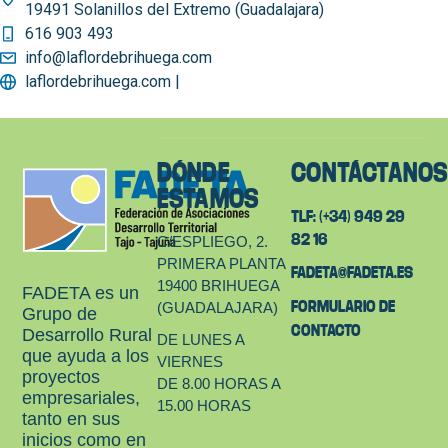
19491 Solanillos del Extremo (Guadalajara)
616 903 493
info@laflordebrihuega.com
laflordebrihuega.com |
DÓNDE
CONTÁCTANO
ESTAMOS
TLF: (+34) 949 29
82 16
C/ESPLIEGO, 2.
PRIMERA PLANTA
FADETA@FADETA.ES
19400 BRIHUEGA
FADETA es un
FORMULARIO DE
(GUADALAJARA)
Grupo de
CONTACTO
Desarrollo Rural
DE LUNES A
que ayuda a los
VIERNES
proyectos
DE 8.00 HORAS A
empresariales,
15.00 HORAS
tanto en sus
inicios como en