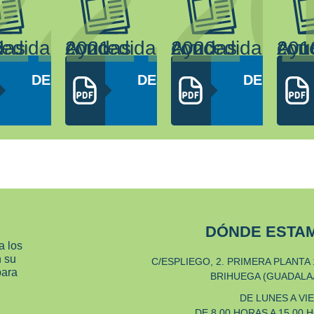
3
22
21
2
22
Ayudas concedidas 2021
Ayudas concedidas 2020
Ayudas concedidas 
AR
DESCARGAR
DESCARGAR
DESCARG
PDF
PDF
PDF
DÓNDE ESTA
a los
n su
C/ESPLIEGO, 2. PRIMERA PLANTA 
para
BRIHUEGA (GUADALA
DE LUNES A VI
DE 8.00 HORAS A 15.00 