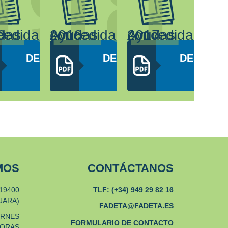
0
19
18
1
2019
Ayudas concedidas 2018
Ayudas concedidas 2017
AR
DESCARGAR
DESCARGAR
DESCAR
PDF
PDF
PDF
MOS
CONTÁCTANOS
19400
TLF: (+34) 949 29 82 16
JARA)
FADETA@FADETA.ES
ERNES
FORMULARIO DE CONTACTO
HORAS