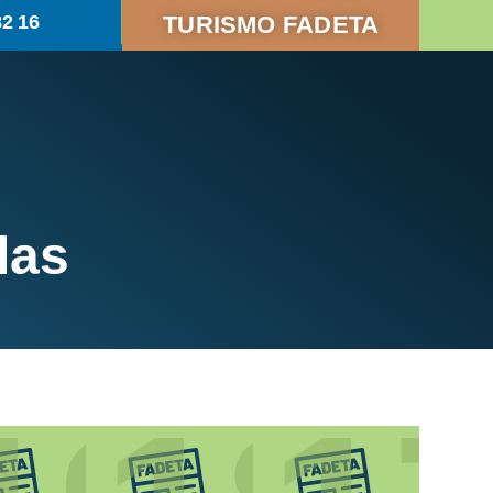
82 16
TURISMO FADETA
das