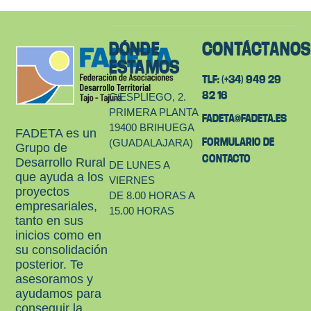
DÓNDE
CONTÁCTANO
ESTAMOS
TLF: (+34) 949 29
82 16
C/ESPLIEGO, 2.
PRIMERA PLANTA
FADETA@FADETA.ES
19400 BRIHUEGA
FADETA es un
FORMULARIO DE
(GUADALAJARA)
Grupo de
CONTACTO
Desarrollo Rural
DE LUNES A
que ayuda a los
VIERNES
proyectos
DE 8.00 HORAS A
empresariales,
15.00 HORAS
tanto en sus
inicios como en
su consolidación
posterior. Te
asesoramos y
ayudamos para
conseguir la