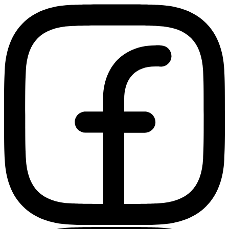
Ir
al
contenido