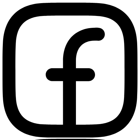
Ir
al
contenido