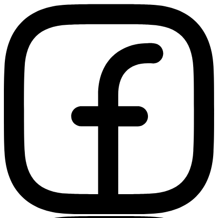
Ir
al
contenido