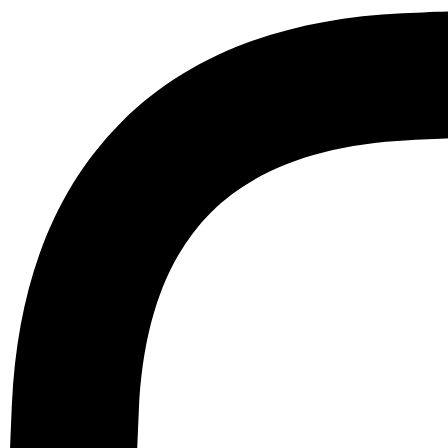
Ir
al
contenido