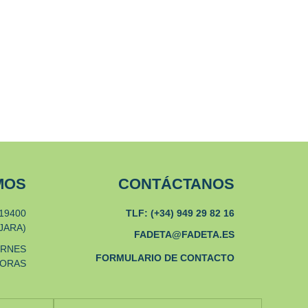
MOS
CONTÁCTANOS
19400
TLF: (+34) 949 29 82 16
JARA)
FADETA@FADETA.ES
ERNES
FORMULARIO DE CONTACTO
HORAS