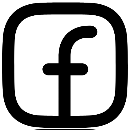
Ir
al
contenido