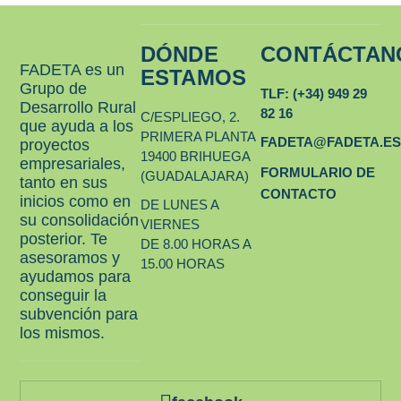
DÓNDE
CONTÁCTAN
FADETA es un
ESTAMOS
Grupo de
TLF: (+34) 949 29
Desarrollo Rural
82 16
C/ESPLIEGO, 2.
que ayuda a los
PRIMERA PLANTA
FADETA@FADETA.E
proyectos
19400 BRIHUEGA
empresariales,
FORMULARIO DE
(GUADALAJARA)
tanto en sus
CONTACTO
inicios como en
DE LUNES A
su consolidación
VIERNES
posterior. Te
DE 8.00 HORAS A
asesoramos y
15.00 HORAS
ayudamos para
conseguir la
subvención para
los mismos.