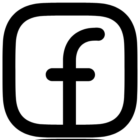
Ir
al
contenido