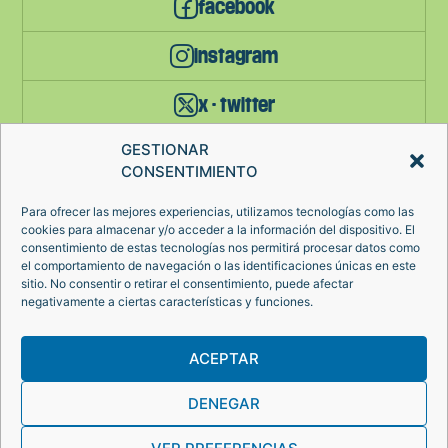
facebook
instagram
x - twitter
GESTIONAR
YouTube
CONSENTIMIENTO
Para ofrecer las mejores experiencias, utilizamos tecnologías como las
AVISO LEGAL
cookies para almacenar y/o acceder a la información del dispositivo. El
POLÍTICA DE PRIVACIDAD
consentimiento de estas tecnologías nos permitirá procesar datos como
el comportamiento de navegación o las identificaciones únicas en este
POLÍTICA DE COOKIES
sitio. No consentir o retirar el consentimiento, puede afectar
negativamente a ciertas características y funciones.
© 2024 FADETA – TODOS LOS DERECHOS RESERVADOS
ACEPTAR
DENEGAR