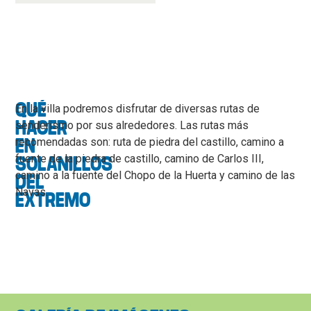
QUÉ
En la villa podremos disfrutar de diversas rutas de
HACER
senderismo por sus alrededores. Las rutas más
recomendadas son: ruta de piedra del castillo, camino a
EN
fuente de la piedra de castillo, camino de Carlos III,
SOLANILLOS
camino a la fuente del Chopo de la Huerta y camino de las
DEL
Navas.
EXTREMO