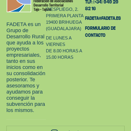
TLF: (+34) 949 29
82 16
C/ESPLIEGO, 2.
PRIMERA PLANTA
FADETA@FADETA.ES
19400 BRIHUEGA
FADETA es un
FORMULARIO DE
(GUADALAJARA)
Grupo de
CONTACTO
Desarrollo Rural
DE LUNES A
que ayuda a los
VIERNES
proyectos
DE 8.00 HORAS A
empresariales,
15.00 HORAS
tanto en sus
inicios como en
su consolidación
posterior. Te
asesoramos y
ayudamos para
conseguir la
subvención para
los mismos.