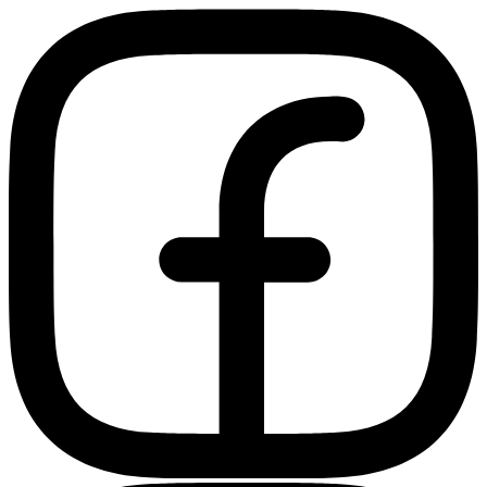
Ir
al
contenido