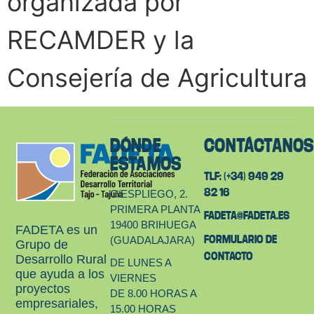
organizada por
RECAMDER y la
Consejería de Agricultura
DÓNDE
CONTÁCTANO
ESTAMOS
TLF: (+34) 949 29
82 16
C/ESPLIEGO, 2.
PRIMERA PLANTA
FADETA@FADETA.ES
19400 BRIHUEGA
FADETA es un
FORMULARIO DE
(GUADALAJARA)
Grupo de
CONTACTO
Desarrollo Rural
DE LUNES A
que ayuda a los
VIERNES
proyectos
DE 8.00 HORAS A
empresariales,
15.00 HORAS