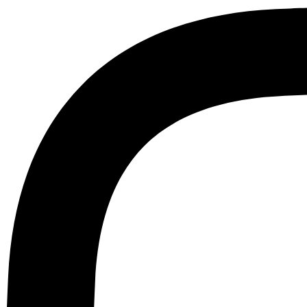
Ir
al
contenido