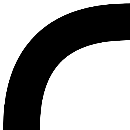
Ir
al
contenido