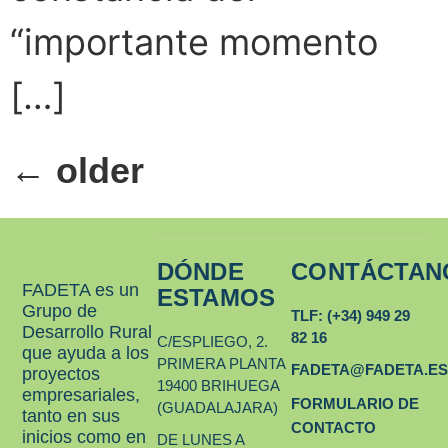
“importante momento
[…]
←
older
DÓNDE
CONTÁCTAN
FADETA es un
ESTAMOS
Grupo de
TLF: (+34) 949 29
Desarrollo Rural
82 16
C/ESPLIEGO, 2.
que ayuda a los
PRIMERA PLANTA
FADETA@FADETA.E
proyectos
19400 BRIHUEGA
empresariales,
FORMULARIO DE
(GUADALAJARA)
tanto en sus
CONTACTO
inicios como en
DE LUNES A