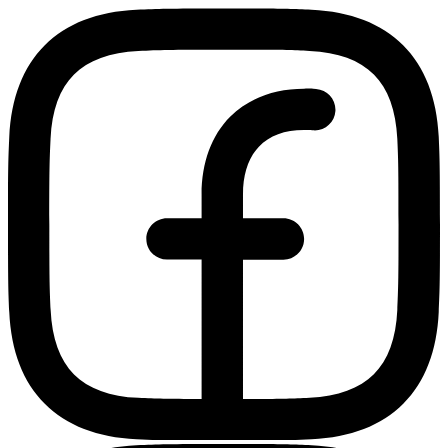
Ir
al
contenido