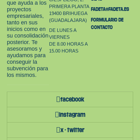
que ayuda a los
PRIMERA PLANTA
proyectos
FADETA@FADETA.ES
19400 BRIHUEGA
empresariales,
FORMULARIO DE
(GUADALAJARA)
tanto en sus
CONTACTO
inicios como en
DE LUNES A
su consolidación
VIERNES
posterior. Te
DE 8.00 HORAS A
asesoramos y
15.00 HORAS
ayudamos para
conseguir la
subvención para
los mismos.
facebook
instagram
x - twitter