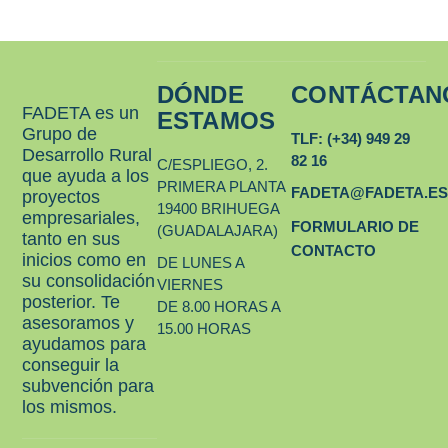
DÓNDE
CONTÁCTAN
FADETA es un
ESTAMOS
Grupo de
TLF: (+34) 949 29
Desarrollo Rural
82 16
C/ESPLIEGO, 2.
que ayuda a los
PRIMERA PLANTA
FADETA@FADETA.E
proyectos
19400 BRIHUEGA
empresariales,
FORMULARIO DE
(GUADALAJARA)
tanto en sus
CONTACTO
inicios como en
DE LUNES A
su consolidación
VIERNES
posterior. Te
DE 8.00 HORAS A
asesoramos y
15.00 HORAS
ayudamos para
conseguir la
subvención para
los mismos.