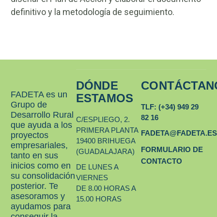
definitivo y la metodología de seguimiento.
DÓNDE
CONTÁCTAN
FADETA es un
ESTAMOS
Grupo de
TLF: (+34) 949 29
Desarrollo Rural
82 16
C/ESPLIEGO, 2.
que ayuda a los
PRIMERA PLANTA
FADETA@FADETA.E
proyectos
19400 BRIHUEGA
empresariales,
FORMULARIO DE
(GUADALAJARA)
tanto en sus
CONTACTO
inicios como en
DE LUNES A
su consolidación
VIERNES
posterior. Te
DE 8.00 HORAS A
asesoramos y
15.00 HORAS
ayudamos para
conseguir la