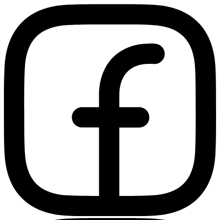
Ir
al
contenido