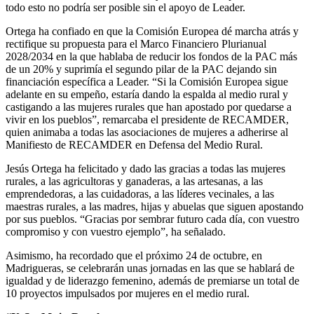
todo esto no podría ser posible sin el apoyo de Leader.
Ortega ha confiado en que la Comisión Europea dé marcha atrás y
rectifique su propuesta para el Marco Financiero Plurianual
2028/2034 en la que hablaba de reducir los fondos de la PAC más
de un 20% y suprimía el segundo pilar de la PAC dejando sin
financiación específica a Leader. “Si la Comisión Europea sigue
adelante en su empeño, estaría dando la espalda al medio rural y
castigando a las mujeres rurales que han apostado por quedarse a
vivir en los pueblos”, remarcaba el presidente de RECAMDER,
quien animaba a todas las asociaciones de mujeres a adherirse al
Manifiesto de RECAMDER en Defensa del Medio Rural.
Jesús Ortega ha felicitado y dado las gracias a todas las mujeres
rurales, a las agricultoras y ganaderas, a las artesanas, a las
emprendedoras, a las cuidadoras, a las líderes vecinales, a las
maestras rurales, a las madres, hijas y abuelas que siguen apostando
por sus pueblos. “Gracias por sembrar futuro cada día, con vuestro
compromiso y con vuestro ejemplo”, ha señalado.
Asimismo, ha recordado que el próximo 24 de octubre, en
Madrigueras, se celebrarán unas jornadas en las que se hablará de
igualdad y de liderazgo femenino, además de premiarse un total de
10 proyectos impulsados por mujeres en el medio rural.