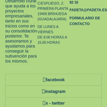
Desarrollo Rural
82 16
C/ESPLIEGO, 2.
que ayuda a los
PRIMERA PLANTA
FADETA@FADETA.E
proyectos
19400 BRIHUEGA
empresariales,
FORMULARIO DE
(GUADALAJARA)
tanto en sus
CONTACTO
inicios como en
DE LUNES A
su consolidación
VIERNES
posterior. Te
DE 8.00 HORAS A
asesoramos y
15.00 HORAS
ayudamos para
conseguir la
subvención para
los mismos.
facebook
instagram
x - twitter