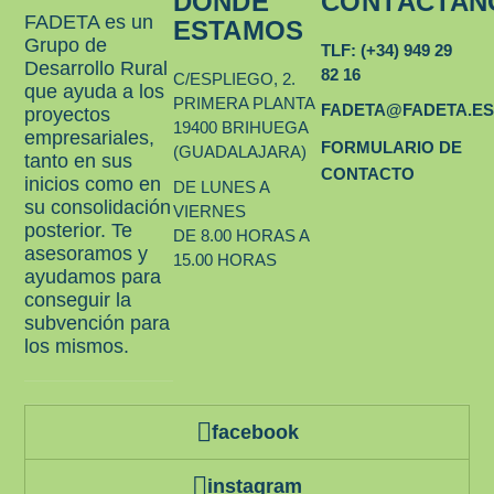
DÓNDE
CONTÁCTAN
FADETA es un
ESTAMOS
Grupo de
TLF: (+34) 949 29
Desarrollo Rural
82 16
C/ESPLIEGO, 2.
que ayuda a los
PRIMERA PLANTA
FADETA@FADETA.E
proyectos
19400 BRIHUEGA
empresariales,
FORMULARIO DE
(GUADALAJARA)
tanto en sus
CONTACTO
inicios como en
DE LUNES A
su consolidación
VIERNES
posterior. Te
DE 8.00 HORAS A
asesoramos y
15.00 HORAS
ayudamos para
conseguir la
subvención para
los mismos.
facebook
instagram