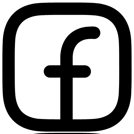
Ir
al
contenido