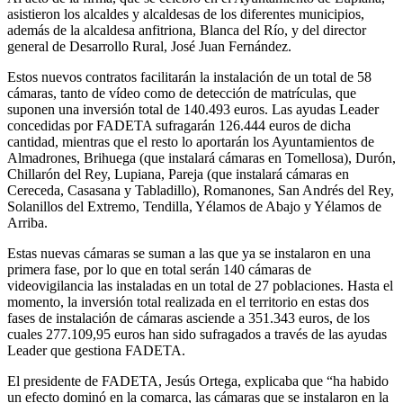
asistieron los alcaldes y alcaldesas de los diferentes municipios,
además de la alcaldesa anfitriona, Blanca del Río, y del director
general de Desarrollo Rural, José Juan Fernández.
Estos nuevos contratos facilitarán la instalación de un total de 58
cámaras, tanto de vídeo como de detección de matrículas, que
suponen una inversión total de 140.493 euros. Las ayudas Leader
concedidas por FADETA sufragarán 126.444 euros de dicha
cantidad, mientras que el resto lo aportarán los Ayuntamientos de
Almadrones, Brihuega (que instalará cámaras en Tomellosa), Durón,
Chillarón del Rey, Lupiana, Pareja (que instalará cámaras en
Cereceda, Casasana y Tabladillo), Romanones, San Andrés del Rey,
Solanillos del Extremo, Tendilla, Yélamos de Abajo y Yélamos de
Arriba.
Estas nuevas cámaras se suman a las que ya se instalaron en una
primera fase, por lo que en total serán 140 cámaras de
videovigilancia las instaladas en un total de 27 poblaciones. Hasta el
momento, la inversión total realizada en el territorio en estas dos
fases de instalación de cámaras asciende a 351.343 euros, de los
cuales 277.109,95 euros han sido sufragados a través de las ayudas
Leader que gestiona FADETA.
El presidente de FADETA, Jesús Ortega, explicaba que “ha habido
un efecto dominó en la comarca, las cámaras que se instalaron en la