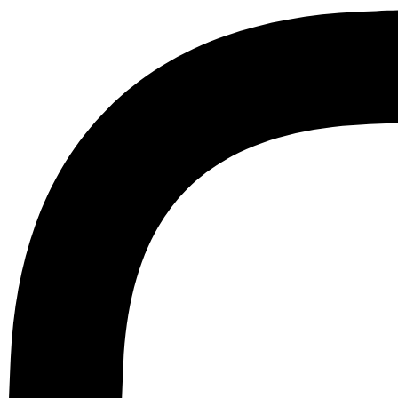
Ir
al
contenido