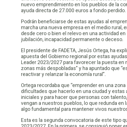
nuevo emprendimiento en los pueblos de la com
ayuda directa de 27.000 euros a fondo perdido.
Podrán beneficiarse de estas ayudas al empren
marcha una nueva empresa en el medio rural, 
desde cero o bien el relevo en una actividad en 
jubilación, incapacidad permanente o deceso.
El presidente de FADETA, Jesús Ortega, ha exp
apuesta del Gobierno regional por estas ayuda
Leader 2023/2027 para favorecer la puesta en 
zonas más despobladas” y ha apuntado que “est
reactivar y relanzar la economía rural”.
Ortega recordaba que “emprender en una zona 
dificultades que hacerlo en una ciudad y estas
iniciales y para hacer que personas con talento,
vengan a nuestros pueblos, lo que redunda en l
algo fundamental para mantener vivos nuestro
Esta es la segunda convocatoria de este tipo q
2023/2027. En la primera, se consiguió poner 