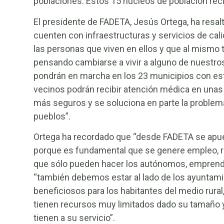
poblaciones. Estos 15 núcleos de población reci
El presidente de FADETA, Jesús Ortega, ha resa
cuenten con infraestructuras y servicios de cali
las personas que viven en ellos y que al mismo
pensando cambiarse a vivir a alguno de nuestros
pondrán en marcha en los 23 municipios con est
vecinos podrán recibir atención médica en una
más seguros y se soluciona en parte la problemá
pueblos”.
Ortega ha recordado que “desde FADETA se apu
porque es fundamental que se genere empleo, ri
que sólo pueden hacer los autónomos, emprende
“también debemos estar al lado de los ayuntami
beneficiosos para los habitantes del medio rur
tienen recursos muy limitados dado su tamaño 
tienen a su servicio”.