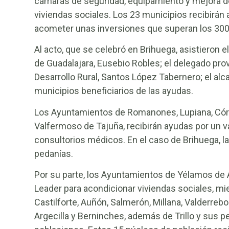
cámaras de seguridad, equipamiento y mejora d
viviendas sociales. Los 23 municipios recibirán 
acometer unas inversiones que superan los 30
Al acto, que se celebró en Brihuega, asistieron 
de Guadalajara, Eusebio Robles; el delegado provi
Desarrollo Rural, Santos López Tabernero; el alcal
municipios beneficiarios de las ayudas.
Los Ayuntamientos de Romanones, Lupiana, Córc
Valfermoso de Tajuña, recibirán ayudas por un va
consultorios médicos. En el caso de Brihuega, la
pedanías.
Por su parte, los Ayuntamientos de Yélamos de A
Leader para acondicionar viviendas sociales, mi
Castilforte, Auñón, Salmerón, Millana, Valderrebo
Argecilla y Berninches, además de Trillo y sus p