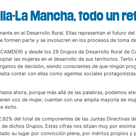
illa-La Mancha, todo un r
ante en el Desarrollo Rural. Ellas representan el futuro de
ue formen parte y se involucren en los procesos de toma de
ECAMDER) y desde los 29 Grupos de Desarrollo Rural de C
ptar las mujeres en el desarrollo de sus territorios. Tanto
 órganos de decisión, siendo conscientes de que ningún pro
necesita contar con ellas como agentes sociales protagoni
sta ahora, porque más allá de las palabras, podemos atest
nen voz de mujer, cuentan con una amplia mayoría de mujer
e éxito.
,92% del total de componentes de las Juntas Directivas de 
s de dichos Grupos. Estas cifras nos sitúan muy por encim
do su lugar por convicción plena, por méritos propios y por