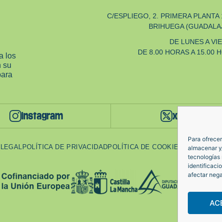
C/ESPLIEGO, 2. PRIMERA PLANTA 
BRIHUEGA (GUADALA
DE LUNES A VI
DE 8.00 HORAS A 15.00 
a los
n su
para
instagram
x - twitter
Para ofrecer
 LEGAL
POLÍTICA DE PRIVACIDAD
POLÍTICA DE COOKIES
almacenar y/
tecnologías
identificaci
afectar nega
AC