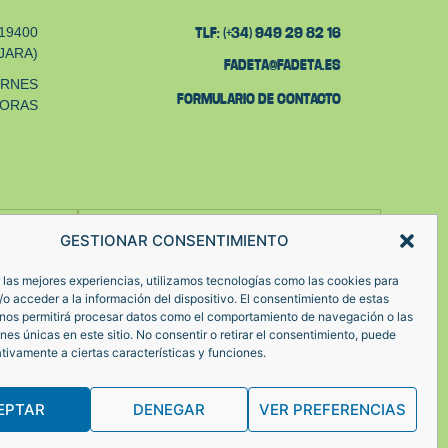
19400
TLF: (+34) 949 29 82 16
JARA)
FADETA@FADETA.ES
ERNES
FORMULARIO DE CONTACTO
HORAS
YouTube
GESTIONAR CONSENTIMIENTO
 las mejores experiencias, utilizamos tecnologías como las cookies para
o acceder a la información del dispositivo. El consentimiento de estas
 nos permitirá procesar datos como el comportamiento de navegación o las
ones únicas en este sitio. No consentir o retirar el consentimiento, puede
tivamente a ciertas características y funciones.
EPTAR
DENEGAR
VER PREFERENCIAS