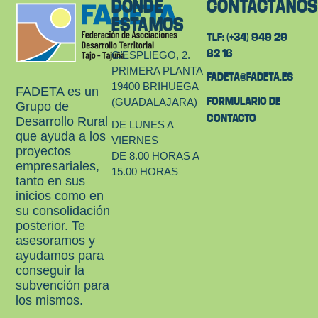
DÓNDE
CONTÁCTANO
ESTAMOS
TLF: (+34) 949 29
82 16
C/ESPLIEGO, 2.
PRIMERA PLANTA
FADETA@FADETA.ES
19400 BRIHUEGA
FADETA es un
FORMULARIO DE
(GUADALAJARA)
Grupo de
CONTACTO
Desarrollo Rural
DE LUNES A
que ayuda a los
VIERNES
proyectos
DE 8.00 HORAS A
empresariales,
15.00 HORAS
tanto en sus
inicios como en
su consolidación
posterior. Te
asesoramos y
ayudamos para
conseguir la
subvención para
los mismos.