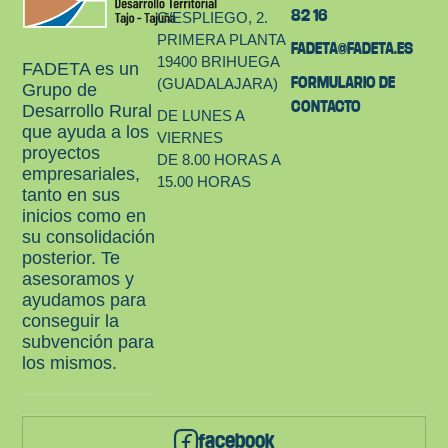
82 16
C/ESPLIEGO, 2.
PRIMERA PLANTA
FADETA@FADETA.ES
19400 BRIHUEGA
FADETA es un
FORMULARIO DE
(GUADALAJARA)
Grupo de
CONTACTO
Desarrollo Rural
DE LUNES A
que ayuda a los
VIERNES
proyectos
DE 8.00 HORAS A
empresariales,
15.00 HORAS
tanto en sus
inicios como en
su consolidación
posterior. Te
asesoramos y
ayudamos para
conseguir la
subvención para
los mismos.
facebook