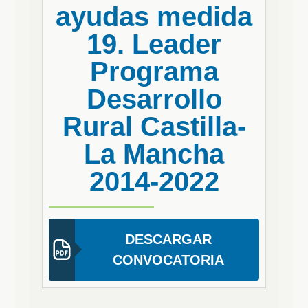
ayudas medida
19. Leader
Programa
Desarrollo
Rural Castilla-
La Mancha
2014-2022
DESCARGAR
CONVOCATORIA