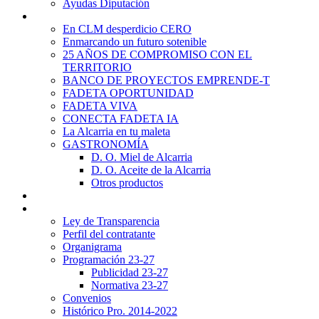
Ayudas Diputación
Promoción Territorial
En CLM desperdicio CERO
Enmarcando un futuro sotenible
25 AÑOS DE COMPROMISO CON EL
TERRITORIO
BANCO DE PROYECTOS EMPRENDE-T
FADETA OPORTUNIDAD
FADETA VIVA
CONECTA FADETA IA
La Alcarria en tu maleta
GASTRONOMÍA
D. O. Miel de Alcarria
D. O. Aceite de la Alcarria
Otros productos
Noticias
Transparencia
Ley de Transparencia
Perfil del contratante
Organigrama
Programación 23-27
Publicidad 23-27
Normativa 23-27
Convenios
Histórico Pro. 2014-2022