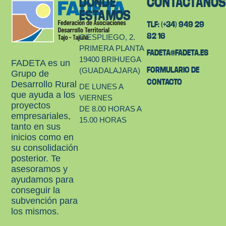
DÓNDE
CONTÁCTANO
ESTAMOS
TLF: (+34) 949 29
82 16
C/ESPLIEGO, 2.
PRIMERA PLANTA
FADETA@FADETA.ES
19400 BRIHUEGA
FADETA es un
FORMULARIO DE
(GUADALAJARA)
Grupo de
CONTACTO
Desarrollo Rural
DE LUNES A
que ayuda a los
VIERNES
proyectos
DE 8.00 HORAS A
empresariales,
15.00 HORAS
tanto en sus
inicios como en
su consolidación
posterior. Te
asesoramos y
ayudamos para
conseguir la
subvención para
los mismos.