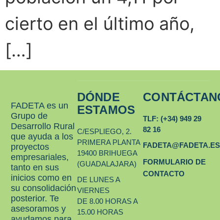
cierto en el último año,
[…]
DÓNDE
CONTÁCTAN
FADETA es un
ESTAMOS
Grupo de
TLF: (+34) 949 29
Desarrollo Rural
82 16
C/ESPLIEGO, 2.
que ayuda a los
PRIMERA PLANTA
FADETA@FADETA.E
proyectos
19400 BRIHUEGA
empresariales,
FORMULARIO DE
(GUADALAJARA)
tanto en sus
CONTACTO
inicios como en
DE LUNES A
su consolidación
VIERNES
posterior. Te
DE 8.00 HORAS A
asesoramos y
15.00 HORAS
ayudamos para