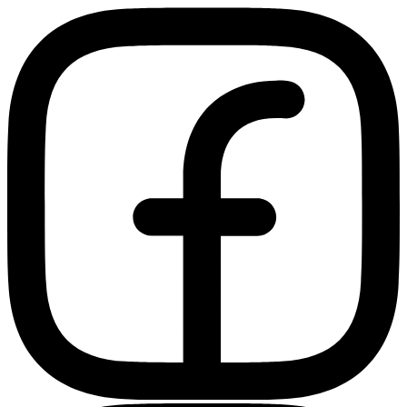
Ir
al
contenido