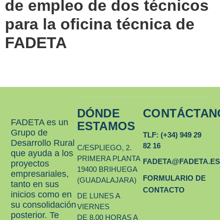
de empleo de dos técnicos
para la oficina técnica de
FADETA
DÓNDE
CONTÁCTAN
FADETA es un
ESTAMOS
Grupo de
TLF: (+34) 949 29
Desarrollo Rural
82 16
C/ESPLIEGO, 2.
que ayuda a los
PRIMERA PLANTA
FADETA@FADETA.E
proyectos
19400 BRIHUEGA
empresariales,
FORMULARIO DE
(GUADALAJARA)
tanto en sus
CONTACTO
inicios como en
DE LUNES A
su consolidación
VIERNES
posterior. Te
DE 8.00 HORAS A