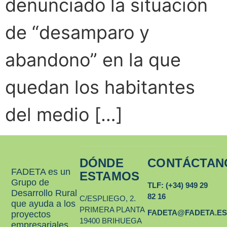
denunciado la situación
de “desamparo y
abandono” en la que
quedan los habitantes
del medio […]
DÓNDE
CONTÁCTAN
FADETA es un
ESTAMOS
Grupo de
TLF: (+34) 949 29
Desarrollo Rural
82 16
C/ESPLIEGO, 2.
que ayuda a los
PRIMERA PLANTA
FADETA@FADETA.E
proyectos
19400 BRIHUEGA
empresariales,