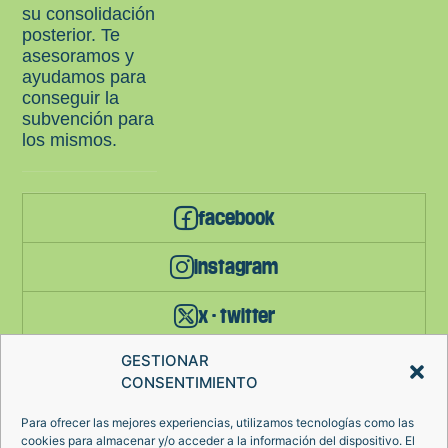
su consolidación
posterior. Te
asesoramos y
ayudamos para
conseguir la
subvención para
los mismos.
facebook
instagram
x - twitter
GESTIONAR
YouTube
CONSENTIMIENTO
Para ofrecer las mejores experiencias, utilizamos tecnologías como las
AVISO LEGAL
cookies para almacenar y/o acceder a la información del dispositivo. El