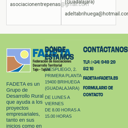
(Guadalajara)
asociacionentrepenas@gmail.com
adeltabrihuega@hotmail.c
DÓNDE
CONTÁCTANO
ESTAMOS
TLF: (+34) 949 29
82 16
C/ESPLIEGO, 2.
PRIMERA PLANTA
FADETA@FADETA.ES
19400 BRIHUEGA
FADETA es un
FORMULARIO DE
(GUADALAJARA)
Grupo de
CONTACTO
Desarrollo Rural
DE LUNES A
que ayuda a los
VIERNES
proyectos
DE 8.00 HORAS A
empresariales,
15.00 HORAS
tanto en sus
inicios como en