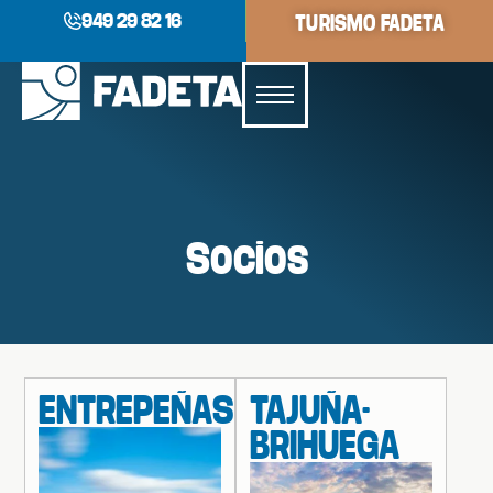
949 29 82 16
TURISMO FADETA
Socios
ENTREPEÑAS
TAJUÑA-
BRIHUEGA