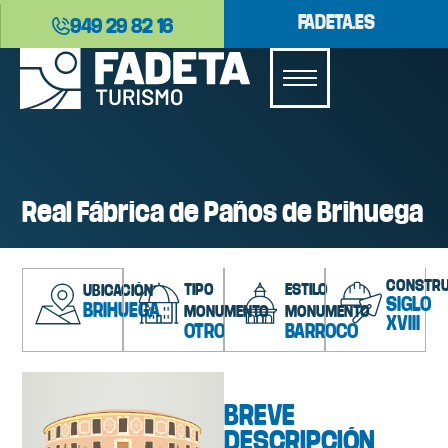
FADETA.ES
949 29 82 16
Real Fábrica de Paños de Brihuega
CONSTRU
TIPO
ESTILO
UBICACIÓN
SIGLO
BRIHUEGA
MONUMENTO
MONUMENTO
XVIII
OTRO
BARROCO
BREVE
DESCRIPCIÓN