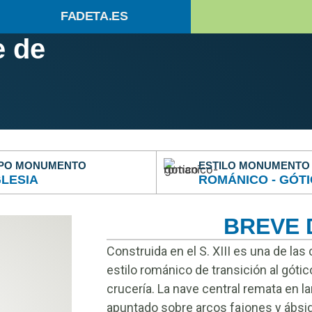
FADETA.ES
e de
IPO MONUMENTO
ESTILO MONUMENTO
GLESIA
ROMÁNICO - GÓT
BREVE 
Construida en el S. XIII es una de las
estilo románico de transición al gót
crucería. La nave central remata en l
apuntado sobre arcos fajones y ábsid