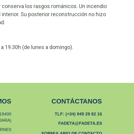
or conserva los rasgos románicos. Un incendio
 interior. Su posterior reconstrucción no hizo
ad.
a 19.30h (de lunes a domingo).
MOS
CONTÁCTANOS
19400
TLF: (+34) 949 29 82 16
JARA)
FADETA@FADETA.ES
ERNES
FORMULARIO DE CONTACTO