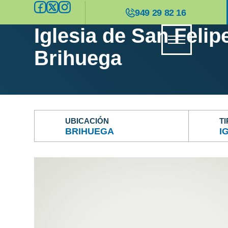
949 29 82 16
Iglesia de San Felip
Brihuega
UBICACIÓN
T
BRIHUEGA
I