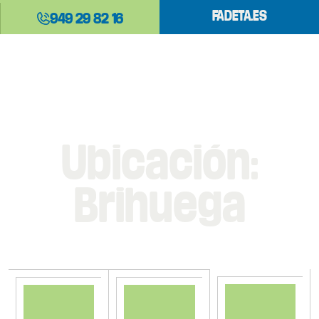
FADETA.ES
949 29 82 16
Ubicación:
Brihuega