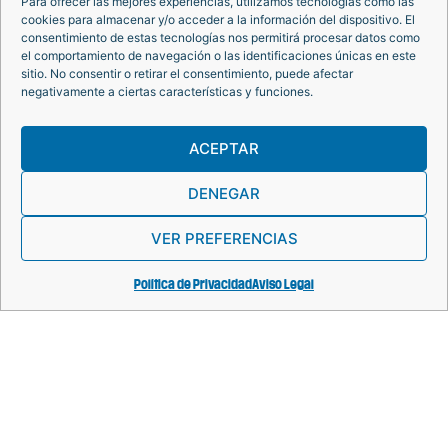
Para ofrecer las mejores experiencias, utilizamos tecnologías como las
cookies para almacenar y/o acceder a la información del dispositivo. El
BRIHUEGA
REAL
ALQUITARA
consentimiento de estas tecnologías nos permitirá procesar datos como
FÁBRICA DE
el comportamiento de navegación o las identificaciones únicas en este
VER MÁS
VER MÁS
PAÑOS DE
sitio. No consentir o retirar el consentimiento, puede afectar
BRIHUEGA
negativamente a ciertas características y funciones.
VER MÁS
ACEPTAR
DENEGAR
VER PREFERENCIAS
Política de Privacidad
Aviso Legal