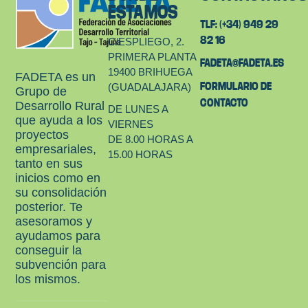
ESTAMOS
TLF: (+34) 949 29
82 16
C/ESPLIEGO, 2.
PRIMERA PLANTA
FADETA@FADETA.ES
19400 BRIHUEGA
FADETA es un
FORMULARIO DE
(GUADALAJARA)
Grupo de
CONTACTO
Desarrollo Rural
DE LUNES A
que ayuda a los
VIERNES
proyectos
DE 8.00 HORAS A
empresariales,
15.00 HORAS
tanto en sus
inicios como en
su consolidación
posterior. Te
asesoramos y
ayudamos para
conseguir la
subvención para
los mismos.