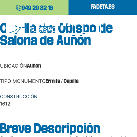
FADETA.ES
949 29 82 16
Capilla del Obispo de
Salona de Auñón
UBICACIÓN
Auñón
TIPO MONUMENTO
Ermita / Capilla
CONSTRUCCIÓN
1612
Breve Descripción