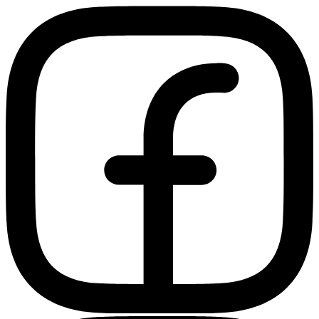
Ir
al
contenido