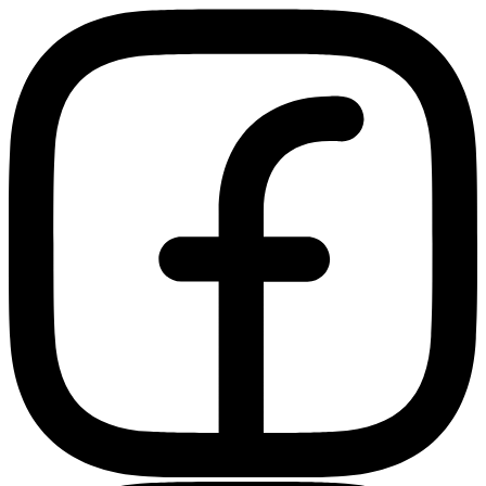
Ir
al
contenido