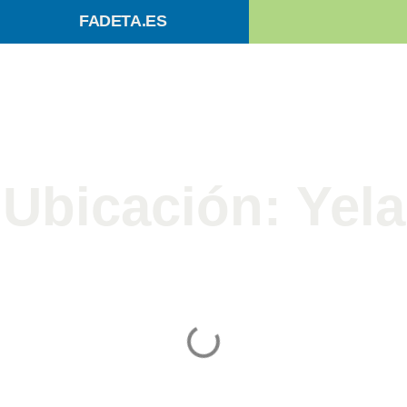
FADETA.ES
Ubicación: Yela