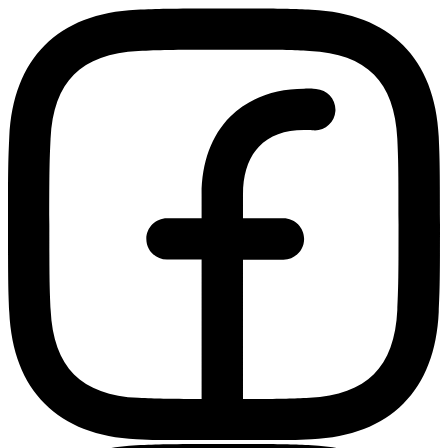
Ir
al
contenido